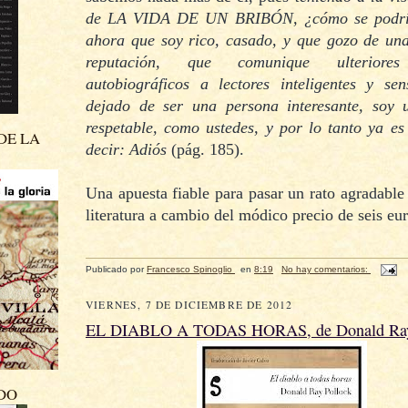
de LA VIDA DE UN BRIBÓN, ¿cómo se podría
ahora que soy rico, casado, y que gozo de una
reputación, que comunique ulteriores 
autobiográficos a lectores inteligentes y se
dejado de ser una persona interesante, soy
respetable, como ustedes, y por lo tanto ya es
DE LA
decir: Adiós
(pág. 185).
Una apuesta fiable para pasar un rato agradabl
literatura a cambio del módico precio de seis eu
Publicado por
Francesco Spinoglio
en
8:19
No hay comentarios:
VIERNES, 7 DE DICIEMBRE DE 2012
EL DIABLO A TODAS HORAS, de Donald Ray
DO