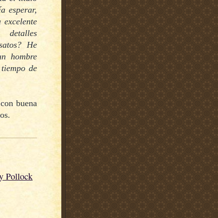
 esperar,
 excelente
detalles
nsatos? He
 un hombre
 tiempo de
e con buena
ros.
 Pollock