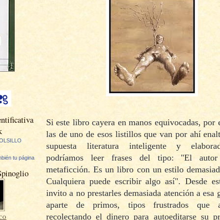
ntificativa
Si este libro cayera en manos equivocadas, por
k
las de uno de esos listillos que van por ahí enal
OLSILLO
supuesta literatura inteligente y elabora
podríamos leer frases del tipo: "El auto
bién tu página
metaficción. Es un libro con un estilo demasiad
Spinoglio
Cualquiera puede escribir algo así". Desde es
invito a no prestarles demasiada atención a esa 
aparte de primos, tipos frustrados que 
recolectando el dinero para autoeditarse su pr
CO