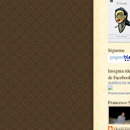
Sígueme
Insignia ide
de Faceboo
SUEÑOS DE B
Promociona tam
Francesco 
FRANCES