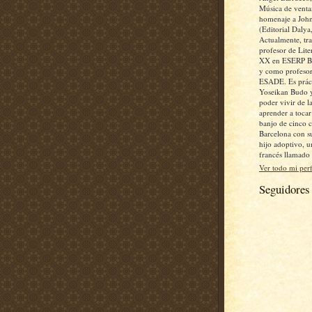
Música de ventan
homenaje a John
(Editorial Dalya
Actualmente, tr
profesor de Lite
XX en ESERP Bu
y como profesor
ESADE. Es práct
Yoseikan Budo 
poder vivir de la
aprender a toca
banjo de cinco 
Barcelona con s
hijo adoptivo, 
francés llamado
Ver todo mi perf
Seguidores