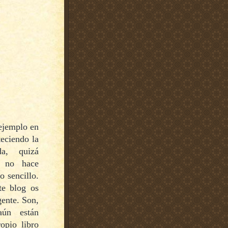
 ejemplo en
teciendo la
da, quizá
r no hace
o sencillo.
te blog os
gente. Son,
aún están
opio libro