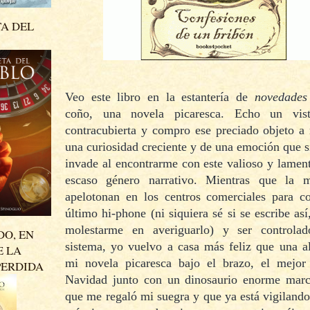
TA DEL
Veo este libro en la estantería de
novedades
coño, una novela picaresca. Echo un vis
contracubierta y compro ese preciado objeto a
una curiosidad creciente y de una emoción que 
invade al encontrarme con este valioso y lamen
escaso género narrativo. Mientras que la 
apelotonan en los centros comerciales para c
último hi-phone (ni siquiera sé si se escribe así
molestarme en averiguarlo) y ser controla
DO, EN
sistema, yo vuelvo a casa más feliz que una a
E LA
mi novela picaresca bajo el brazo, el mejor
PERDIDA
N
avidad junto con un dinosaurio enorme ma
que me regaló mi suegra y que ya está vigilando 