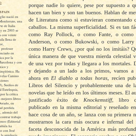
O
porque nadie lo quiere, pese por supuesto a qu
hacen tan bien y son tan buenos. Hablan de met
SPAIN
glio nació en
de Literatura como si estuvieran comentando c
Monferrato, una
te de Italia
caballos. La misma superficialidad. Si es tan fác
 y en 2003 se
como Ray Pollock, o como Fante, o como
 con veinte
ila llena de
Anderson, o como Bukowski, o como Larry
or,
como Harry Crews, ¿por qué no los imitáis? Qu
y profesor
cenciado en
única manera de que vuestra mierda celestial v
ica por la
Barcelona y con
de una vez por todas y llegara a los mortales. 
xico y
y dejando a un lado a los primos, vamos a 
ngüística. Ha
ovelas Camino
ahora en
El diablo a todas horas
, recíen pub
iciones
Libros del Silencio y probablemente una de l
), Sueños de
al Eutelequia,
novelas que he leído en los últimos meses. El aut
or la crítica
 mejores libros
justificado éxito de
Knockemstiff
, libro d
Dorado, en
publicado en la misma editorial y reseñado en
ad perdida
, además del
hace cosa de un año, se lanza con su primera n
ontrar trabajo
mostrarnos la cara más oscura e infernal del
enos (Editorial
mbién ha
faceta desconocida de la América más profun
to con José
la antología