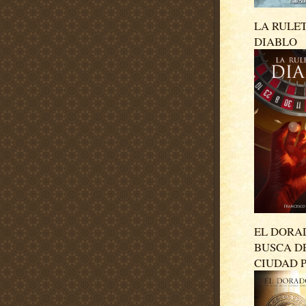
LA RULE
DIABLO
EL DORA
BUSCA D
CIUDAD 