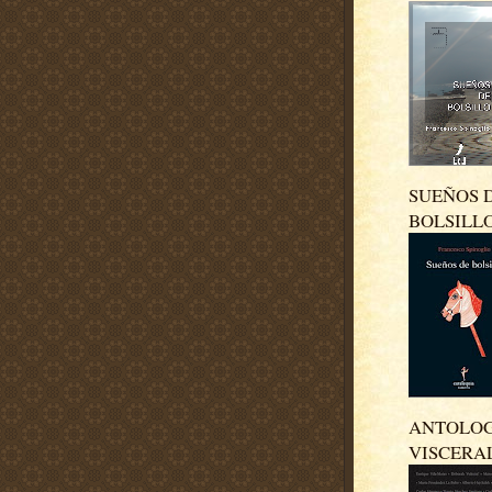
SUEÑOS 
BOLSILL
ANTOLO
VISCERA