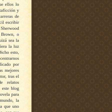
e ellos lo
aficción y
arreras de
il escribir
 Sherwood
 Brown, o
izá sea la
iera la luz
Dicho esto,
centrarnos
licado por
as mejores
or, tras el
e relatos
 este blog
ovela para
 mundo, la
da que uno