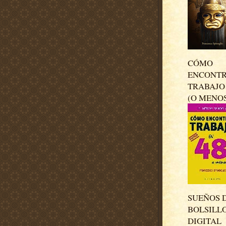
CÓMO
ENCONT
TRABAJO 
(O MENO
SUEÑOS 
BOLSILL
DIGITAL