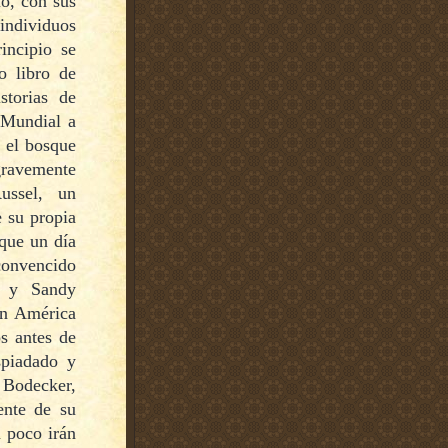
io, con sus
ndividuos
incipio se
o libro de
storias de
 Mundial a
n el bosque
gravemente
ussel, un
e su propia
 que un día
convencido
l y Sandy
an América
os antes de
spiadado y
e Bodecker,
ente de su
a poco irán