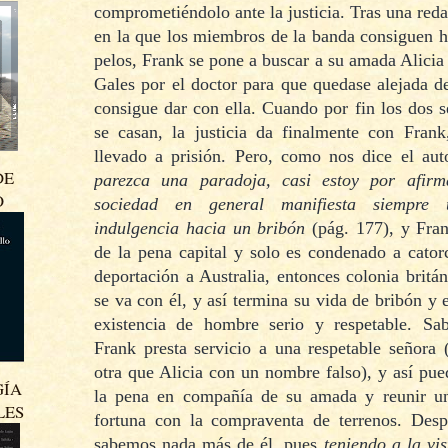
comprometiéndolo ante la justicia. Tras una reda
en la que los miembros de la banda consiguen 
pelos
, Frank se pone a buscar a su amada Alicia
Gales por el doctor para que quedase alejada d
consigue dar con ella. Cuando por fin los dos
s
se casa
n
, la justicia da finalmente con Frank
llevado a prisión. Pero, como nos dice el aut
DE
parezca una paradoja, casi estoy por afir
O
sociedad en general manifiesta siempre
indulgencia hacia un bribón
(pág. 177), y Fra
de la pena capital y solo es condenado a cator
deportación a Australia, entonces colonia britán
se va con él, y así termina su vida de bribón y
existencia de hombre serio y respetable. S
Frank presta servicio a una respetable señora 
otra que Alicia con un nombre falso), y así pu
GÍA
la pena en compañía de su amada y re
unir
un
LES
fortuna con la compraventa de terrenos
. Desp
sabemos nada más de él, pues
teniendo a la vist