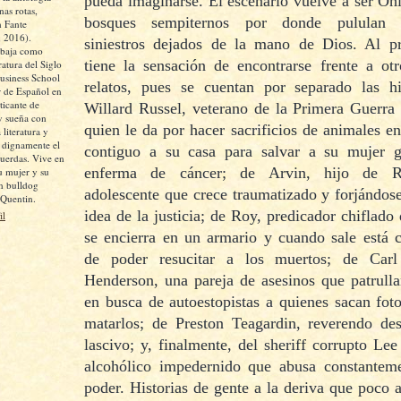
pueda imaginarse. El escenario vuelve a ser Oh
as rotas,
bosques sempiternos por donde pululan i
 Fante
, 2016).
siniestros dejados de la mano de Dios. Al pr
abaja como
tiene la sensación de encontrarse frente a otr
ratura del Siglo
siness School
relatos, pues se cuentan por separado las hi
 de Español en
icante de
Willard Russel, veterano de la Primera Guerra
y sueña con
quien le da por hacer sacrificios de animales e
 literatura y
r dignamente el
contiguo a su casa para salvar a su mujer 
cuerdas. Vive en
enferma de cáncer; de Arvin, hijo de R
u mujer y su
un bulldog
adolescente que crece traumatizado y forjándos
 Quentin.
idea de la justicia; de Roy, predicador chiflado
il
se encierra en un armario y cuando sale está 
de poder resucitar a los muertos; de Car
Henderson, una pareja de asesinos que patrull
en busca de autoestopistas a quienes sacan fot
matarlos; de Preston Teagardin, reverendo de
lascivo; y, finalmente, del sheriff corrupto Le
alcohólico impedernido que abusa constantem
poder. Historias de gente a la deriva que poco 