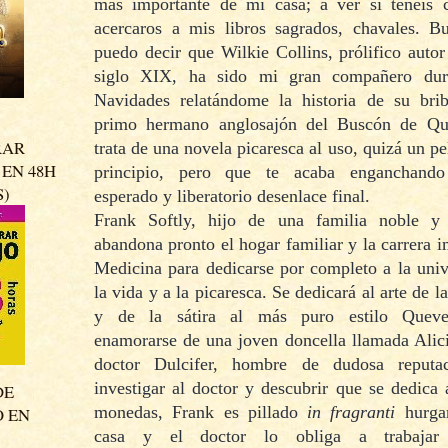
más importante de mi casa; a ver si tenéis 
acercaros a mis libros sagrados, chavales. B
puedo decir que Wilkie Collins, prólifico autor
siglo XIX, ha sido mi gran compañero dura
Navidades relatándome la historia de su bri
primo hermano anglosajón del Buscón de Qu
RAR
trata de una novela picaresca al uso, quizá un pel
EN 48H
principio, pero que te acaba enganchando
S)
esperado y liberatorio desenlace final.
Frank Softly, hijo de una familia noble y 
abandona pronto el hogar familiar y la carrera 
Medicina para dedicarse por completo a la univ
la vida y a la picaresca. Se dedicará al arte de la
y de la sátira al más puro estilo Queve
enamorarse de una joven doncella llamada Alici
doctor Dulcifer, hombre de dudosa reputac
investigar al doctor y descubrir que se dedica a
DE
monedas, Frank es pillado
in fragranti
hurga
O EN
casa y el doctor lo obliga a trabajar