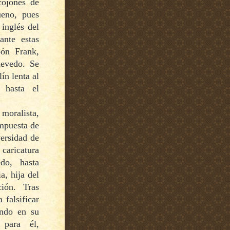
cojones de
ueno, pues
 inglés del
nte estas
bón Frank,
evedo. Se
ín lenta al
 hasta el
moralista,
impuesta de
ersidad de
 caricatura
do, hasta
a, hija del
ión. Tras
 falsificar
ndo en su
 para él,