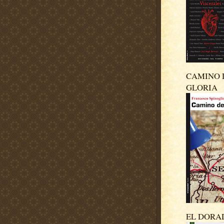
CAMINO 
GLORIA
EL DORA