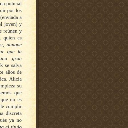
da policial
huir
por los
 (enviada a
el joven) y
e re
ú
nen
y
, quien es
or,
aunque
mar que la
 una gran
nk se salva
ce años de
ica.
Alicia
 empieza su
abemos que
(que no es
ede cumplir
a discreta
ués ya no
a el título