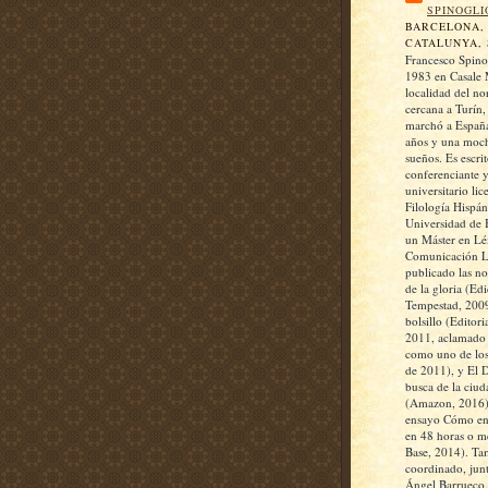
SPINOGLI
BARCELONA,
CATALUNYA, 
Francesco Spino
1983 en Casale 
localidad del nor
cercana a Turín,
marchó a España
años y una moch
sueños. Es escrit
conferenciante 
universitario li
Filología Hispán
Universidad de 
un Máster en Lé
Comunicación Li
publicado las n
de la gloria (Ed
Tempestad, 2009
bolsillo (Editori
2011, aclamado p
como uno de los
de 2011), y El 
busca de la ciud
(Amazon, 2016)
ensayo Cómo enc
en 48 horas o m
Base, 2014). Ta
coordinado, jun
Ángel Barrueco, 