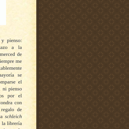
y pienso:
tazo a la
 merced de
siempre me
tablemente
mayoría se
omparse el
, ni pienso
dos por el
londra con
 regalo de
rca
sch
l
eich
la librería