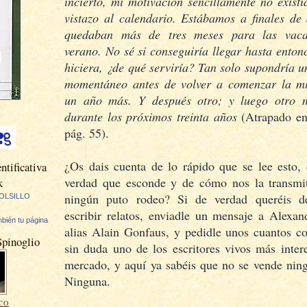
incierto, mi motivación sencillamente no exist
vistazo al calendario. Estábamos a finales de 
quedaban más de tres meses para las vaca
verano. No sé si conseguiría llegar hasta entonc
hiciera, ¿de qué serviría? Tan solo supondría 
momentáneo antes de volver a comenzar la m
un año más. Y después otro; y luego otro 
durante los próximos treinta años
(Atrapado en
pág. 55).
¿Os dais cuenta de lo rápido que se lee esto, 
ntificativa
verdad que esconde y de cómo nos la transmit
k
ningún puto rodeo? Si de verdad queréis d
OLSILLO
escribir relatos, enviadle un mensaje a Alexan
bién tu página
alias Alain Gonfaus, y pedidle unos cuantos co
Spinoglio
sin duda uno de los escritores vivos más inter
mercado, y aquí ya sabéis que no se vende nin
Ninguna.
CO