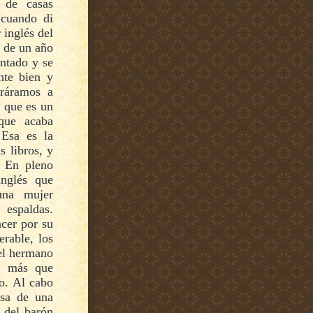
 de casas
 cuando di
 inglés del
 de un año
ntado y se
nte bien y
aráramos a
 que es un
 que acaba
 Esa es la
s libros, y
. En pleno
inglés que
una mujer
espaldas.
cer por su
rable, los
el hermano
de más que
io. Al cabo
sa de una
 del barón