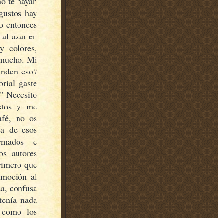
no te hayan
 gustos hay
o entonces
 al azar en
y colores,
 mucho. Mi
enden eso?
rial gaste
?" Necesito
stos y me
afé, no os
ía de esos
armados e
os autores
primero que
emoción al
da, confusa
tenía nada
 como los