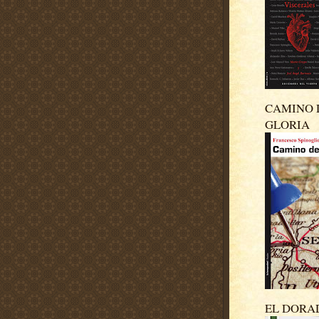
CAMINO 
GLORIA
EL DORA