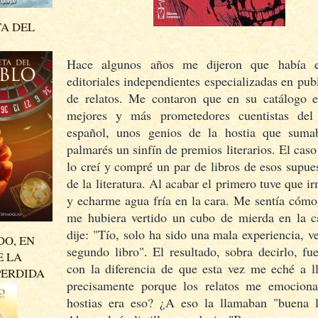
TA DEL
Hace algunos años me dijeron que había 
editoriales independientes especializadas en publ
de relatos. Me contaron que en su catálogo e
mejores y más prometedores cuentistas del
español, unos genios de la hostia que sum
palmarés un sinfín de premios literarios. El cas
lo creí y compré un par de libros de esos supue
de la literatura. Al acabar el primero tuve que i
y echarme agua fría en la cara. Me sentía cómo
me hubiera vertido un cubo de mierda en la 
dije: "Tío, solo ha sido una mala experiencia, ve
DO, EN
segundo libro". El resultado, sobra decirlo, fu
E LA
con la diferencia de que esta vez me eché a ll
PERDIDA
precisamente porque los relatos me emocion
hostias era eso? ¿A eso la llamaban "buena li