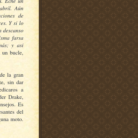
ía. Eché un
abril. Aún
ciones de
es. Y si lo
un descanso
isma farsa
más; y así
 un bucle,
de la gran
e, sin dar
edicaros a
der Drake,
nsejos. Es
esantes del
guna moto.