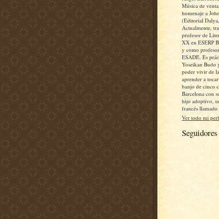
Música de ventan
homenaje a John
(Editorial Dalya
Actualmente, tr
profesor de Lite
XX en ESERP Bu
y como profesor
ESADE. Es práct
Yoseikan Budo 
poder vivir de la
aprender a toca
banjo de cinco 
Barcelona con s
hijo adoptivo, 
francés llamado
Ver todo mi perf
Seguidores