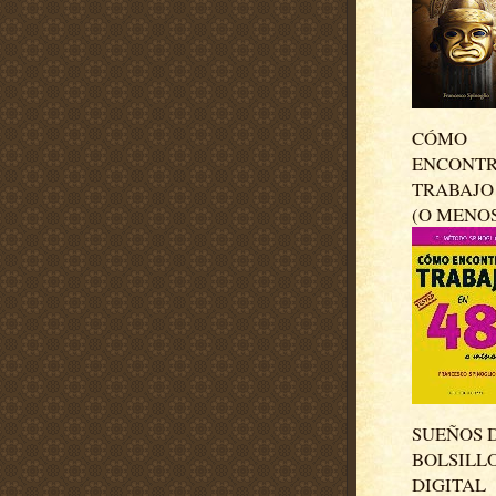
CÓMO
ENCONT
TRABAJO 
(O MENO
SUEÑOS 
BOLSILL
DIGITAL