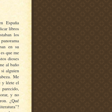
en España
icar libros
staban los
 panorama
aban en su
o es que me
stos dioses
rme al baño
 si alguien
cabeza. Me
 y léete el
e parecido,
orar, y no
aron. ¿Qué
teratura"?