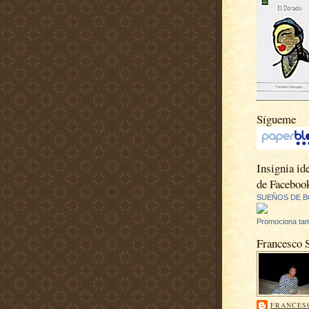
Sígueme
Insignia ide
de Faceboo
SUEÑOS DE B
Promociona tam
Francesco 
FRANCES