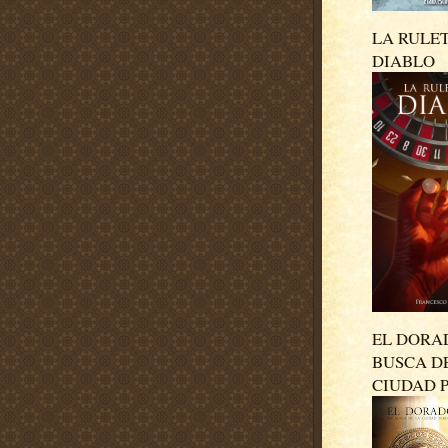
LA RULE
DIABLO
EL DORA
BUSCA D
CIUDAD 