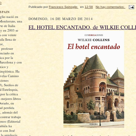
O
Publicado por
Francesco Spinoglio
en
12:58
No hay comentarios:
SPAIN
glio nació en
DOMINGO, 16 DE MARZO DE 2014
Monferrato, una
te de Italia
EL HOTEL ENCANTADO, de WILKIE COLL
 y en 2003 se
 con veinte
ila llena de
or,
y profesor
cenciado en
ica por la
Barcelona y con
xico y
ngüística. Ha
ovelas Camino
iciones
), Sueños de
al Eutelequia,
or la crítica
 mejores libros
Dorado, en
ad perdida
, además del
ontrar trabajo
enos (Editorial
mbién ha
to con José
la antología