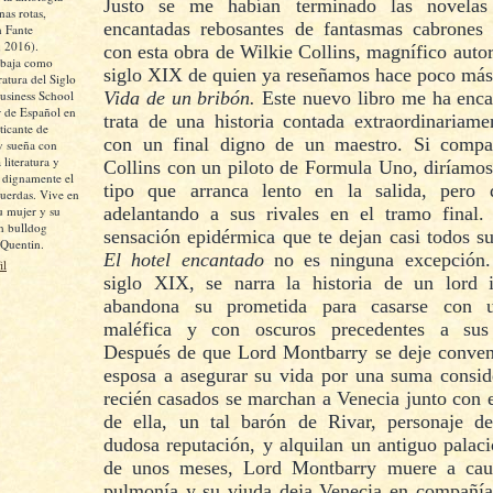
Justo se me habían terminado las novelas
as rotas,
encantadas rebosantes de fantasmas cabrones
 Fante
, 2016).
con esta obra de Wilkie Collins, magnífico autor
abaja como
siglo XIX de quien ya reseñamos hace poco más
ratura del Siglo
siness School
Vida de un bribón.
Este nuevo libro me ha enca
 de Español en
trata de una historia contada extraordinariame
icante de
con un final digno de un maestro. Si comp
y sueña con
 literatura y
Collins con un piloto de Formula Uno, diríamos
r dignamente el
tipo que arranca lento en la salida, pero
cuerdas. Vive en
u mujer y su
adelantando a sus rivales en el tramo final.
un bulldog
sensación epidérmica que te dejan casi todos su
 Quentin.
El hotel encantado
no es ninguna excepción
il
siglo XIX, se narra la historia de un lord 
abandona su prometida para casarse con 
maléfica y con oscuros precedentes a sus 
Después de que Lord Montbarry se deje conven
esposa a asegurar su vida por una suma conside
recién casados se marchan a Venecia junto con 
de ella, un tal barón de Rivar, personaje 
dudosa reputación, y alquilan un antiguo palac
de unos meses, Lord Montbarry muere a cau
pulmonía y su viuda deja Venecia en compañía