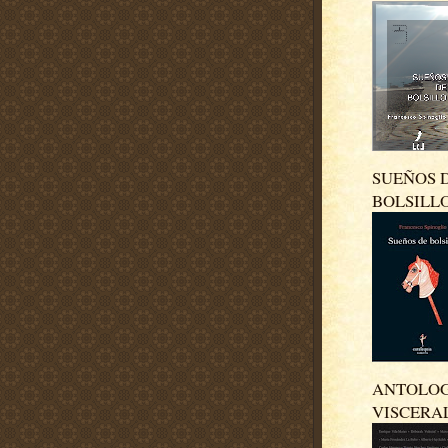
SUEÑOS 
BOLSILL
ANTOLO
VISCERA