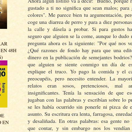
Ahora algún listillo va a decir: "Bueno, porque 
gustado a ti no significa que sean malos; para
colores". Me parece bien tu argumentación, per
coge una diarrea de perro y para a diez personas
la calle y dásela a probar. Si para gustos ha
seguro que alguien se la come, aunque lo dudo
pregunta ahora es la siguiente: "Por qué nos v
RAR
¿Qué razones de fondo hay para que una edito
EN 48H
S)
dinero en la publicación de semejantes bodrios
que alguien se siente conmigo un día de e
explique el truco. Yo pago la comida y el c
preocupéis, pero necesito entender. La mayor
relatos eran sosos, pretenciosos, mal 
insignificantes. Tenía la sensación de que es
jugaban con las palabras y escribían sobre lo 
se les había ocurrido sin ponerle ni pizca de 
asunto. Su escritura era lenta, farragosa, enreda
DE
y desaliñada. En otras palabras: esa gente no 
O EN
que contar, y sin embargo nos los vendían