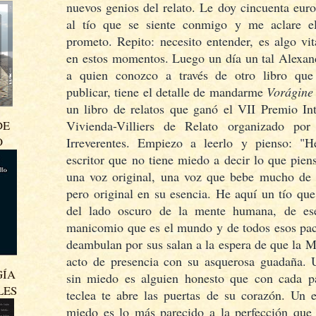
nuevos genios del relato. Le doy cincuenta eur
al tío que se siente conmigo y me aclare e
prometo. Repito: necesito entender, es algo vi
en estos momentos. Luego un día un tal Alexan
a quien conozco a través de otro libro qu
publicar, tiene el detalle de mandarme
Vorágine
un libro de relatos que ganó el VII Premio Int
DE
Vivienda-Villiers de Relato organizado por
O
Irreverentes. Empiezo a leerlo y pienso: "
escritor que no tiene miedo a decir lo que pien
una voz original, una voz que bebe mucho de
pero original en su esencia. He aquí un tío qu
del lado oscuro de la mente humana, de es
manicomio que es el mundo y de todos esos pac
deambulan por sus salan a la espera de que la 
acto de presencia con su asquerosa guadaña. U
GÍA
sin miedo es alguien honesto que con cada p
LES
teclea te abre las puertas de su corazón. Un e
miedo es lo más parecido a la perfección que 