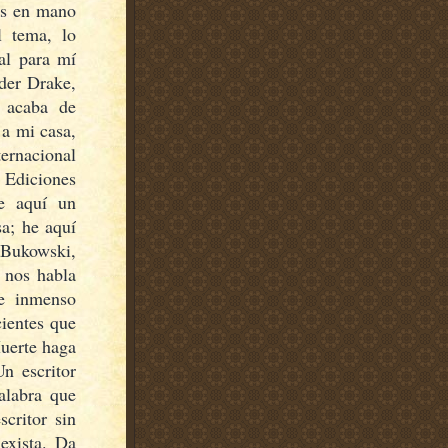
os en mano
l tema, lo
tal para mí
der Drake,
e acaba de
a mi casa,
ernacional
 Ediciones
He aquí un
sa; he aquí
 Bukowski,
e nos habla
e inmenso
ientes que
Muerte haga
n escritor
alabra que
scritor sin
exista. Da