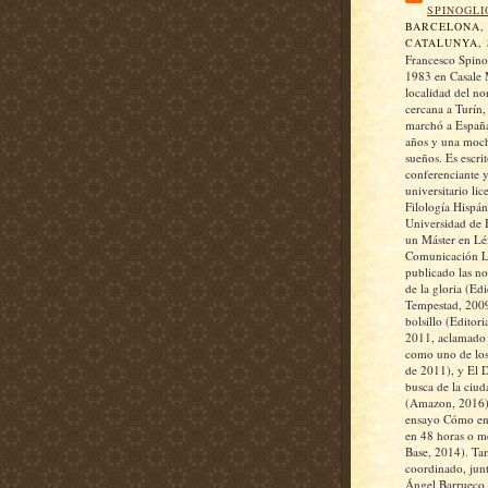
SPINOGLI
BARCELONA,
CATALUNYA, 
Francesco Spino
1983 en Casale 
localidad del nor
cercana a Turín,
marchó a España
años y una moch
sueños. Es escrit
conferenciante 
universitario li
Filología Hispán
Universidad de 
un Máster en Lé
Comunicación Li
publicado las n
de la gloria (Ed
Tempestad, 2009
bolsillo (Editori
2011, aclamado p
como uno de los
de 2011), y El 
busca de la ciud
(Amazon, 2016)
ensayo Cómo enc
en 48 horas o m
Base, 2014). Ta
coordinado, jun
Ángel Barrueco, 