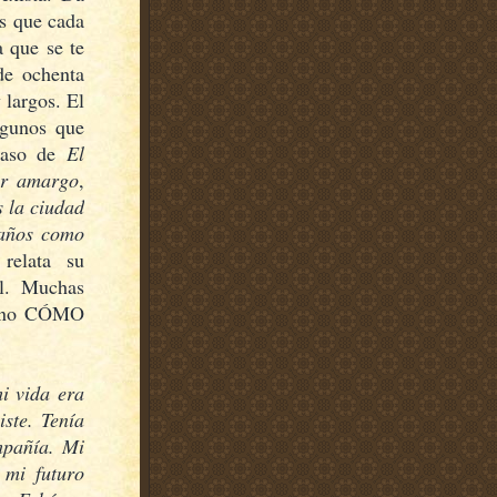
es que cada
a que se te
de ochenta
 largos. El
lgunos que
 caso de
El
ar amargo
,
 la ciudad
años como
relata su
al. Muchas
 sino CÓMO
i vida era
ste. Tenía
mpañía. Mi
 mi futuro