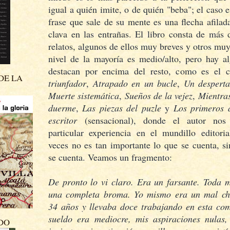
igual a quién imite, o de quién "beba"; el caso 
frase que sale de su mente es una flecha afilad
clava en las entrañas. El libro consta de más 
relatos, algunos de ellos muy breves y otros muy
nivel de la mayoría es medio/alto, pero hay a
destacan por encima del resto, como es el
DE LA
triunfador
,
Atrapado en un bucle
,
Un despert
Muerte sistemática
,
Sueños de la vejez
,
Mientras
duerme
,
Las piezas del puzle
y
Los primeros 
escritor
(sensacional), donde el autor nos 
particular experiencia en el mundillo editori
veces no es tan importante lo que se cuenta,
se cuenta. Veamos un fragmento:
De pronto lo vi claro. Era un farsante. Toda m
una completa broma. Yo mismo era un mal chi
34 años y llevaba doce trabajando en esta co
sueldo era mediocre, mis aspiraciones nulas,
DO