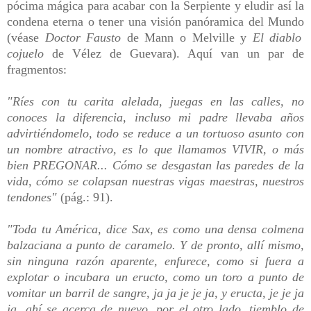
pócima mágica para acabar con la Serpiente y eludir así la
condena eterna o tener una visión panóramica del Mundo
(véase
Doctor Fausto
de Mann o Melville y
El diablo
cojuelo
de Vélez de Guevara)
. Aquí van un par de
fragmentos:
"Ríes con tu carita alelada, juegas en las calles, no
conoces la diferencia, incluso mi padre llevaba años
advirtiéndomelo, todo se reduce a un tortuoso asunto con
un nombre atractivo, es lo que llamamos VIVIR, o más
bien PREGONAR... Cómo se desgastan las paredes de la
vida, cómo se colapsan nuestras vigas maestras, nuestros
tendones"
(pág.: 91).
"Toda tu América, dice Sax, es como una densa colmena
balzaciana a punto de caramelo. Y de pronto, allí mismo,
sin ninguna razón aparente, enfurece, como si fuera a
explotar o incubara un eructo, como un toro a punto de
vomitar un barril de sangre, ja ja je je ja, y eructa, je je ja
ja, ahí se acerca de nuevo, por el otro lado, tiemblo de