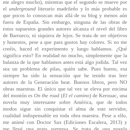
me alegro mucho), mientras que el segundo se mueve por
el
underground
literario madrileño y lo más probable es
que pocos lo conozcan más allá de su blog y menos aún
fuera de España. Sin embargo, ninguna de las obras de
estos supuestos grandes autores alcanza el nivel del libro
de Barrueco, ni siquiera de lejos. Se trata de ser objetivos
y honestos, pese a que para gustos hay colores. Si no me
creéis, haced el experimento y luego hablamos. ¿Qué
significa esto? En realidad no mucho, simplemente que la
balanza de la que hablamos antes está algo jodida. Tal vez
sea un problema de pilas, quién sabe. Pues bueno, esa
siempre ha sido la sensación que he tenido tras leer
autores de la Generación beat. Buenos libros, pero NO
obras maestras. El único que tal vez se eleva por encima
del montón es
On the road
(
El el camino
) de Kerouac, una
novela muy interesante sobre América, que de todos
modos sigue sin conquistar el alma de este servidor,
cualidad indispensable en toda obra maestra. Pese a ello,
me animé con Doctor Sax (Ediciones Escalera, 2013) y
me llevé una grata sorpresa. Se trata de una novela