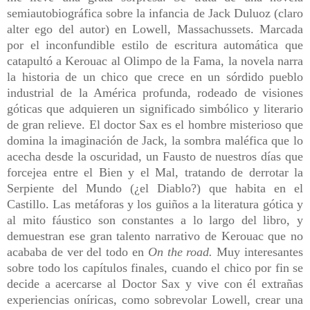
semiautobiográfica sobre la infancia de Jack Duluoz (claro
alter ego del autor) en Lowell, Massachussets. Marcada
por el inconfundible estilo de escritura automática que
catapultó a Kerouac al Olimpo de la Fama, la novela narra
la historia de un chico que crece en un sórdido pueblo
industrial de la América profunda, rodeado de visiones
góticas que adquieren un significado simbólico y literario
de gran relieve. El doctor Sax es el hombre misterioso que
domina la imaginación de Jack, la sombra maléfica que lo
acecha desde la oscuridad, un Fausto de nuestros días que
forcejea entre el Bien y el Mal, tratando de derrotar la
Serpiente del Mundo
(¿el Diablo?)
que habita en el
Castillo. Las metáforas y los guiños a la literatura gótica y
al mito fáustico son constantes a lo largo del libro, y
demuestran ese gran talento narrativo de Kerouac que no
acababa de ver del todo en
On the road
.
Muy interesantes
sobre todo los capítulos finales, cuando el chico por fin se
decide a acercarse al Doctor Sax y vive con él extrañas
experiencias oníricas, como sobrevolar Lowell, crear una