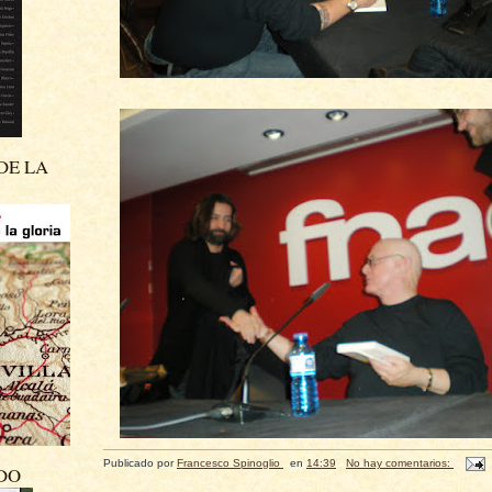
DE LA
Publicado por
Francesco Spinoglio
en
14:39
No hay comentarios:
DO