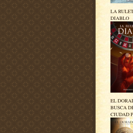
LA RULE
DIABLO
EL DORA
BUSCA D
CIUDAD 