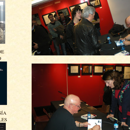
DE
O
GÍA
LES