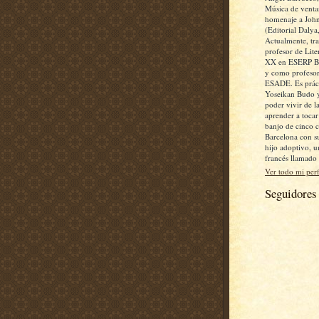
Música de ventan
homenaje a John
(Editorial Dalya
Actualmente, tr
profesor de Lite
XX en ESERP Bu
y como profesor
ESADE. Es práct
Yoseikan Budo 
poder vivir de la
aprender a toca
banjo de cinco 
Barcelona con s
hijo adoptivo, 
francés llamado
Ver todo mi perf
Seguidores