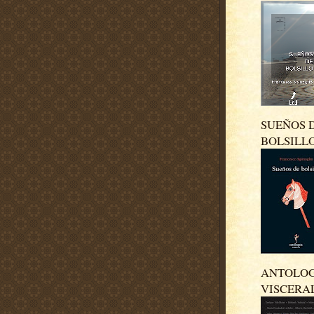
SUEÑOS 
BOLSILL
ANTOLO
VISCERA