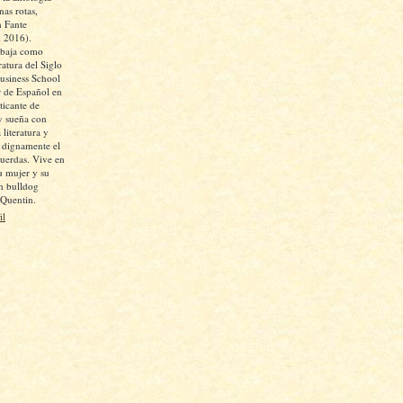
as rotas,
 Fante
, 2016).
abaja como
ratura del Siglo
siness School
 de Español en
icante de
y sueña con
 literatura y
r dignamente el
cuerdas. Vive en
u mujer y su
un bulldog
 Quentin.
il