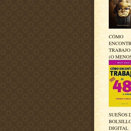
CÓMO
ENCONT
TRABAJO 
(O MENO
SUEÑOS 
BOLSILL
DIGITAL