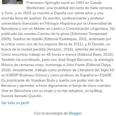
Francesco Spinoglio nació en 1983 en Casale
Monferrato, una localidad del norte de Italia cercana
a Turín, y en 2003 se marchó a España con veinte años y una
mochila llena de sueños. Es escritor, conferenciante y profesor
universitario licenciado en Filología Hispánica por la Universidad de
Barcelona y con un Máster en Léxico y Comunicación Lingüística. Ha
publicado las novelas Camino de la gloria (Ediciones Tempestad,
2009), Sueños de bolsillo (Editorial Eutelequia, 2011, aclamado por
la crítica como uno de los mejores libros de 2011), y El Dorado, en
busca de la ciudad perdida (Amazon, 2016), además del ensayo
Cómo encontrar trabajo en 48 horas o menos (Editorial Base, 2014).
También ha coordinado, junto con José Ángel Barrueco, la antología
Música de ventanas rotas, homenaje a John Fante (Editorial Dalya,
2016). Actualmente, trabaja como profesor de Literatura del Siglo XX
en ESERP Business School y como profesor de Español en ESADE.
Es prácticante de Yoseikan Budo y sueña con poder vivir de la
literatura y aprender a tocar dignamente el banjo de cinco cuerdas.
Vive en Barcelona con su mujer y su hijo adoptivo, un bulldog
francés llamado Quentin.
Ver todo mi perfil
Con la tecnología de
Blogger
.