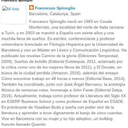
Francesco Spinoglio
Francesco Spinoglio
Barcelona, Catalunya, Spain
Francesco Spinoglio nació en 1983 en Casale
Monferrato, una localidad del norte de Italia cercana
a Turín, y en 2003 se marchó a España con veinte años y una
mochila llena de sueños. Es escritor, conferenciante y profesor
universitario licenciado en Filología Hispánica por la Universidad de
Barcelona y con un Máster en Léxico y Comunicación Lingüística. Ha
publicado las novelas Camino de la gloria (Ediciones Tempestad,
2009), Sueños de bolsillo (Editorial Eutelequia, 2011, aclamado por
la crítica como uno de los mejores libros de 2011), y El Dorado, en
busca de la ciudad perdida (Amazon, 2016), además del ensayo
Cómo encontrar trabajo en 48 horas o menos (Editorial Base, 2014).
También ha coordinado, junto con José Ángel Barrueco, la antología
Música de ventanas rotas, homenaje a John Fante (Editorial Dalya,
2016). Actualmente, trabaja como profesor de Literatura del Siglo XX
en ESERP Business School y como profesor de Español en ESADE.
Es prácticante de Yoseikan Budo y sueña con poder vivir de la
literatura y aprender a tocar dignamente el banjo de cinco cuerdas.
Vive en Barcelona con su mujer y su hijo adoptivo, un bulldog
francés llamado Quentin.