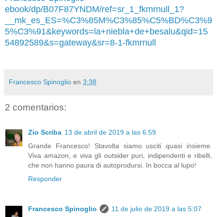
ebook/dp/B07F87YNDM/ref=sr_1_fkmrnull_1?
__mk_es_ES=%C3%85M%C3%85%C5%BD%C3%9
5%C3%91&keywords=la+niebla+de+besalu&qid=15
54892589&s=gateway&sr=8-1-fkmrnull
Francesco Spinoglio
en
3:38
2 comentarios:
Zio Scriba
13 de abril de 2019 a las 6:59
Grande Francesco! Stavolta siamo usciti quasi insieme.
Viva amazon, e viva gli outsider puri, indipendenti e ribelli,
che non hanno paura di autoprodursi. In bocca al lupo!
Responder
Francesco Spinoglio
11 de julio de 2019 a las 5:07