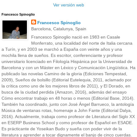
Ver versión web
Francesco Spinoglio
Francesco Spinoglio
Barcelona, Catalunya, Spain
Francesco Spinoglio nació en 1983 en Casale
Monferrato, una localidad del norte de Italia cercana
a Turín, y en 2003 se marchó a España con veinte años y una
mochila llena de sueños. Es escritor, conferenciante y profesor
universitario licenciado en Filología Hispánica por la Universidad de
Barcelona y con un Máster en Léxico y Comunicación Lingüística. Ha
publicado las novelas Camino de la gloria (Ediciones Tempestad,
2009), Sueños de bolsillo (Editorial Eutelequia, 2011, aclamado por
la crítica como uno de los mejores libros de 2011), y El Dorado, en
busca de la ciudad perdida (Amazon, 2016), además del ensayo
Cómo encontrar trabajo en 48 horas o menos (Editorial Base, 2014).
También ha coordinado, junto con José Ángel Barrueco, la antología
Música de ventanas rotas, homenaje a John Fante (Editorial Dalya,
2016). Actualmente, trabaja como profesor de Literatura del Siglo XX
en ESERP Business School y como profesor de Español en ESADE.
Es prácticante de Yoseikan Budo y sueña con poder vivir de la
literatura y aprender a tocar dignamente el banjo de cinco cuerdas.