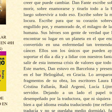
creer que puede cambiar. Dan Fante escribe sob
morir, sobre enamorarse y tirarlo todo a la b
luego sobrevivir a todo eso. Escribe sobre la 
locura. Escribe para que su corazón sobre
engullido por, y enamorado de, el milagro de l
humana. Sus héroes son gente de verdad que 
RAR
encontrar su lugar en un planeta en el que enc
EN 48H
convertido en una enfermedad tan tremend
S)
cáncer. Ellos son los únicos que pueden a
soportar el día a día y a lidiar con nuestros fan
salir de esta inmensa crisis de valores que todo
Este martes, Dan estuvo en Barcelona y present
en el bar Heliogàbal, en Gracia. Lo arroparo
fragmentos de su obra, los escritores Laura 
Cristina Fallarás, Raúl Argemí, Lucía Lij
servidor. Dejando a un lado el papel tr
DE
desempeñado por la traductora, que ni siquiera
O EN
bien a qué idioma estaba traduciendo (me refie
traducía y no se quedaba medio dormida), f