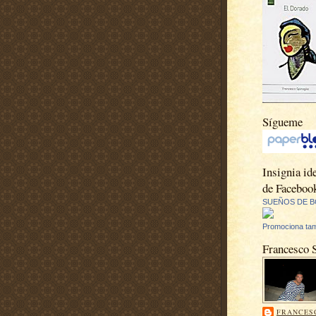
Sígueme
Insignia ide
de Faceboo
SUEÑOS DE B
Promociona tam
Francesco 
FRANCES