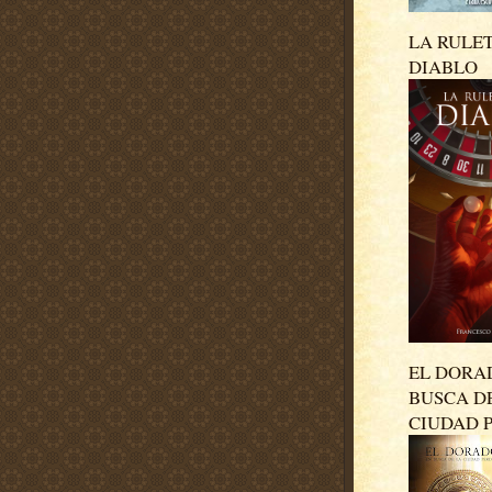
LA RULE
DIABLO
EL DORA
BUSCA D
CIUDAD 