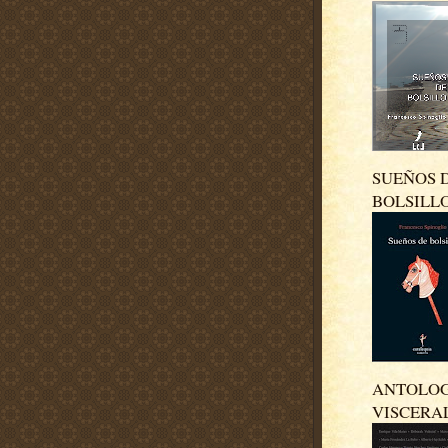
SUEÑOS 
BOLSILL
ANTOLO
VISCERA