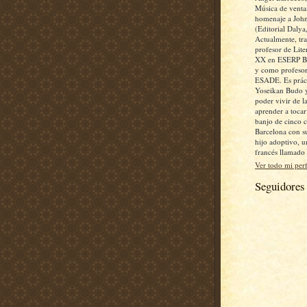
Música de ventan
homenaje a John
(Editorial Dalya
Actualmente, tr
profesor de Lite
XX en ESERP Bu
y como profesor
ESADE. Es práct
Yoseikan Budo 
poder vivir de la
aprender a toca
banjo de cinco 
Barcelona con s
hijo adoptivo, 
francés llamado
Ver todo mi perf
Seguidores