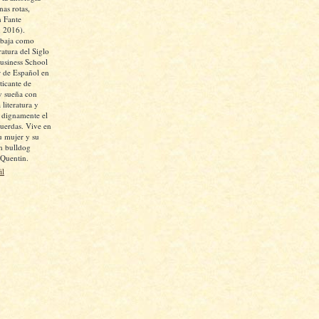
as rotas,
 Fante
, 2016).
abaja como
ratura del Siglo
siness School
 de Español en
icante de
y sueña con
 literatura y
r dignamente el
cuerdas. Vive en
u mujer y su
un bulldog
 Quentin.
il