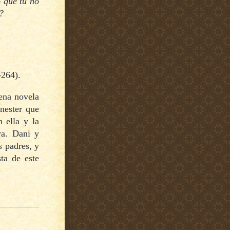
o que tú no
?
-264).
uena novela
nester que
 ella y la
ra. Dani y
s padres, y
ta de este