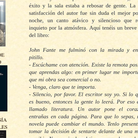
éxito y la sala estaba a rebosar de gente. La 
satisfacción del autor fue sin duda el mejor p
noche, un canto atávico y silencioso que r
inquieto por la atmósfera. Aquí tenéis un brev
del libro:
John Fante me fulminó con la mirada y en
DE
pitillo.
O
- Escúchame con atención. Existe la remota pos
que aprendas algo: en primer lugar me import
que mi obra sea comercial o no.
- Venga, claro que te importa.
- Silencio, por favor. El escritor soy yo. Si lo 
es bueno, entonces la gente lo leerá. Por eso 
llamado literatura. Un autor pone el cora
entrañas en cada página. Para que lo sepas,
GÍA
novela puede cambiar el mundo. Tenlo present
LES
tomar la decisión de sentarte delante de una 