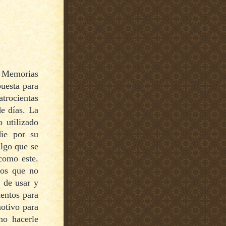
s Memorias
puesta para
trocientas
de días. La
o utilizado
die por su
algo que se
como este.
tos que no
s de usar y
mentos para
motivo para
no hacerle