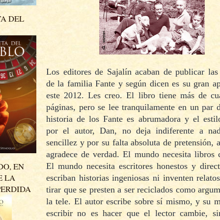
TA DEL
Los editores de Sajalín acaban de publicar la
de la familia Fante y según dicen es su gran a
este 2012. Les creo. El libro tiene más de cua
páginas, pero se lee tranquilamente en un par 
historia de los Fante es abrumadora y el estil
por el autor, Dan, no deja indiferente a na
sencillez y por su falta absoluta de pretensión, 
agradece de verdad. El mundo necesita libros 
DO, EN
El mundo necesita escritores honestos y direc
E LA
escriban historias ingeniosas ni inventen relato
PERDIDA
tirar que se presten a ser reciclados como argu
la tele. El autor escribe sobre sí mismo, y su 
escribir no es hacer que el lector cambie, si