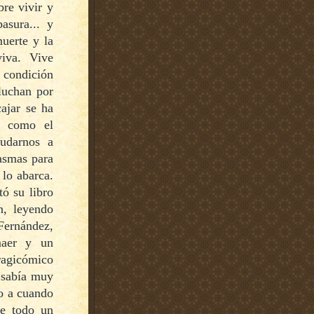
re vivir y
asura... y
muerte y la
viva. Vive
a condición
luchan por
ajar se ha
a como el
yudarnos a
tasmas para
 lo abarca.
ó su libro
n, leyendo
Fernández,
tmaer y un
agicómico
 sabía muy
ro a cuando
ue todo un