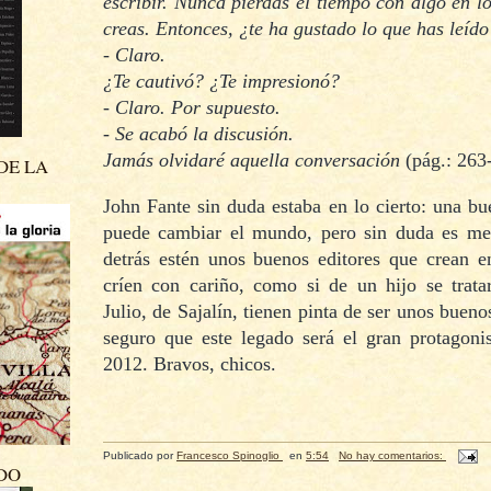
escribir. Nunca pierdas el tiempo con algo en l
creas. Entonces, ¿te ha gustado lo que has leído
- Claro.
¿Te cautivó? ¿Te impresionó?
- Claro. Por supuesto.
- Se acabó la discusión.
Jamás olvidaré aquella conversación
(pág.: 263
DE LA
John Fante sin duda estaba en lo cierto: una b
puede cambiar el mundo, pero sin duda es me
detrás estén unos buenos editores que crean en
críen con cariño, como si de un hijo se trata
Julio, de Sajalín, tienen pinta de ser unos bueno
seguro que este legado será el gran protagonis
2012. Bravos, chicos.
Publicado por
Francesco Spinoglio
en
5:54
No hay comentarios:
DO