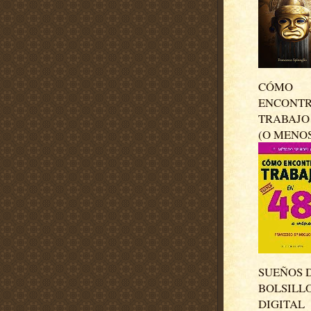
CÓMO
ENCONT
TRABAJO 
(O MENO
SUEÑOS 
BOLSILL
DIGITAL