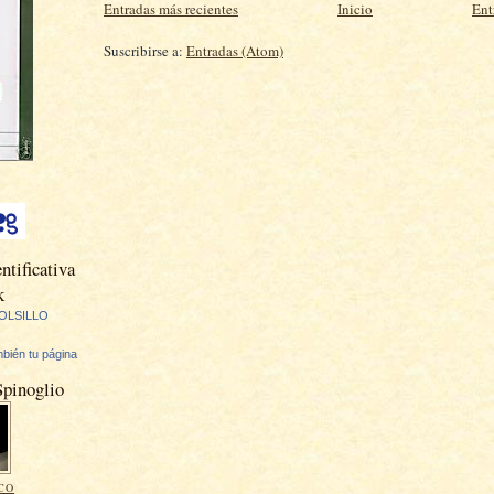
Entradas más recientes
Inicio
Ent
Suscribirse a:
Entradas (Atom)
ntificativa
k
OLSILLO
bién tu página
Spinoglio
CO