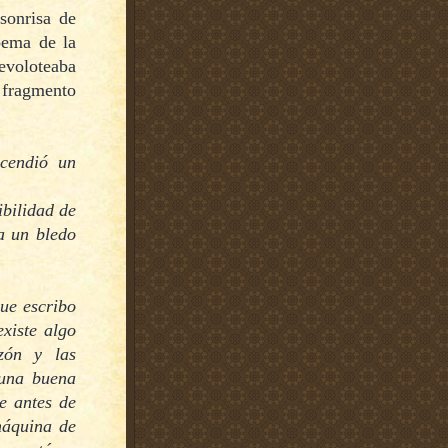
sonrisa de
oema de la
evoloteaba
e fragmento
cendió un
ibilidad de
a un bledo
que escribo
existe algo
zón y las
 una buena
e antes de
máquina de