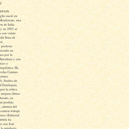
O
SPAIN
glio nació en
Monferrato, una
te de Italia
 y en 2003 se
 con veinte
ila llena de
or,
y profesor
cenciado en
ica por la
Barcelona y con
xico y
ngüística. Ha
ovelas Camino
iciones
), Sueños de
al Eutelequia,
or la crítica
 mejores libros
Dorado, en
ad perdida
, además del
ontrar trabajo
enos (Editorial
mbién ha
to con José
la antología