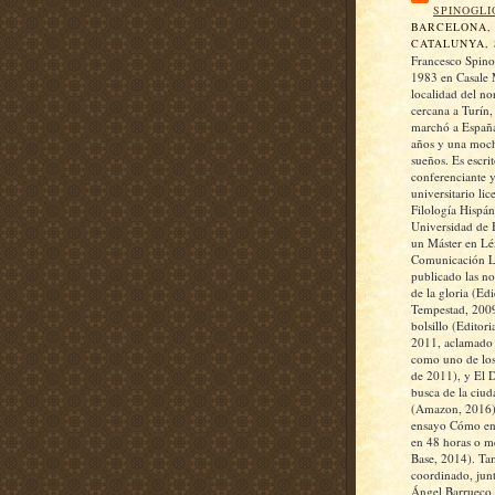
SPINOGLI
BARCELONA,
CATALUNYA, 
Francesco Spino
1983 en Casale 
localidad del nor
cercana a Turín,
marchó a España
años y una moch
sueños. Es escrit
conferenciante 
universitario li
Filología Hispán
Universidad de 
un Máster en Lé
Comunicación Li
publicado las n
de la gloria (Ed
Tempestad, 2009
bolsillo (Editori
2011, aclamado p
como uno de los
de 2011), y El 
busca de la ciud
(Amazon, 2016)
ensayo Cómo enc
en 48 horas o m
Base, 2014). Ta
coordinado, jun
Ángel Barrueco, 