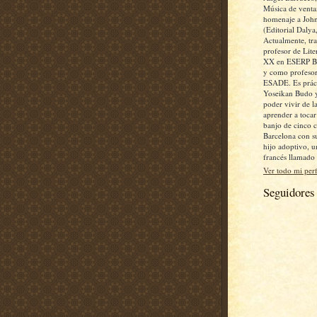
Música de ventan
homenaje a John
(Editorial Dalya
Actualmente, tr
profesor de Lite
XX en ESERP Bu
y como profesor
ESADE. Es práct
Yoseikan Budo 
poder vivir de la
aprender a toca
banjo de cinco 
Barcelona con s
hijo adoptivo, 
francés llamado
Ver todo mi perf
Seguidores