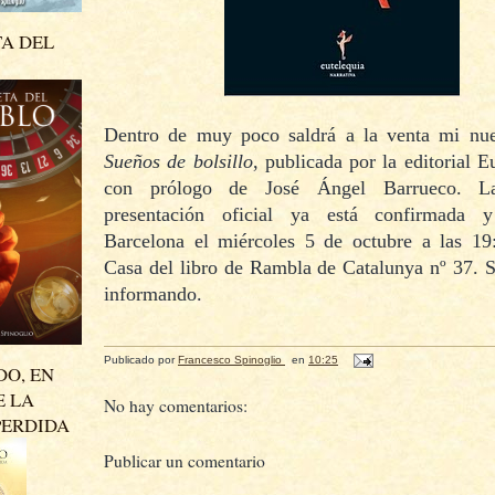
TA DEL
Dentro de muy poco saldrá a la venta mi nu
Sueños de bolsillo
, publicada por la editorial E
con prólogo de José Ángel Barrueco. L
presentación oficial ya está confirmada 
Barcelona el miércoles 5 de octubre a las 19
Casa del libro de Rambla de Catalunya nº 37. 
informando.
Publicado por
Francesco Spinoglio
en
10:25
DO, EN
E LA
No hay comentarios:
PERDIDA
Publicar un comentario