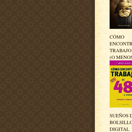
CÓMO
ENCONT
TRABAJO 
(O MENO
SUEÑOS 
BOLSILL
DIGITAL