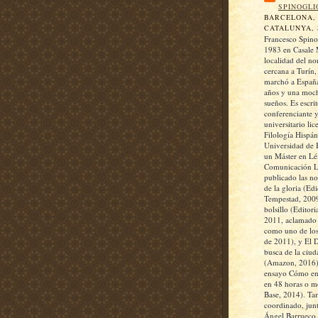
SPINOGLI
BARCELONA,
CATALUNYA, 
Francesco Spino
1983 en Casale 
localidad del nor
cercana a Turín,
marchó a España
años y una moch
sueños. Es escrit
conferenciante 
universitario li
Filología Hispán
Universidad de 
un Máster en Lé
Comunicación Li
publicado las n
de la gloria (Ed
Tempestad, 2009
bolsillo (Editori
2011, aclamado p
como uno de los
de 2011), y El 
busca de la ciud
(Amazon, 2016)
ensayo Cómo enc
en 48 horas o m
Base, 2014). Ta
coordinado, jun
Ángel Barrueco, 