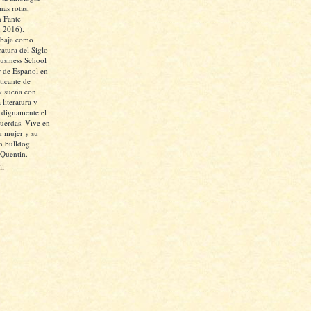
as rotas,
 Fante
, 2016).
abaja como
ratura del Siglo
siness School
 de Español en
icante de
y sueña con
 literatura y
r dignamente el
cuerdas. Vive en
u mujer y su
un bulldog
 Quentin.
il