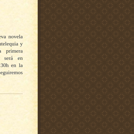
eva novela
utelequia y
a primera
y será en
:30h en la
Seguiremos