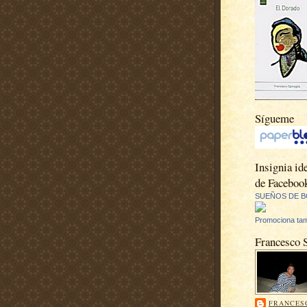
Sígueme
Insignia ide
de Faceboo
SUEÑOS DE B
Promociona tam
Francesco 
FRANCES