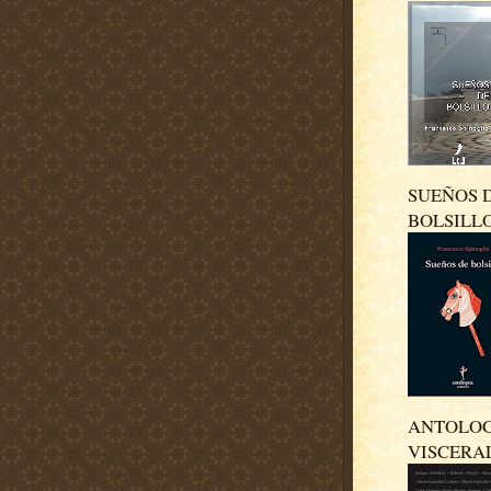
SUEÑOS 
BOLSILL
ANTOLO
VISCERA