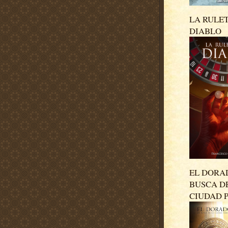
LA RULE
DIABLO
EL DORA
BUSCA D
CIUDAD 