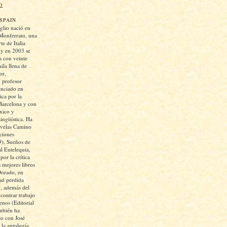
O
SPAIN
glio nació en
Monferrato, una
te de Italia
 y en 2003 se
 con veinte
ila llena de
or,
y profesor
cenciado en
ica por la
Barcelona y con
xico y
ngüística. Ha
ovelas Camino
iciones
), Sueños de
al Eutelequia,
or la crítica
 mejores libros
Dorado, en
ad perdida
, además del
ontrar trabajo
enos (Editorial
mbién ha
to con José
la antología