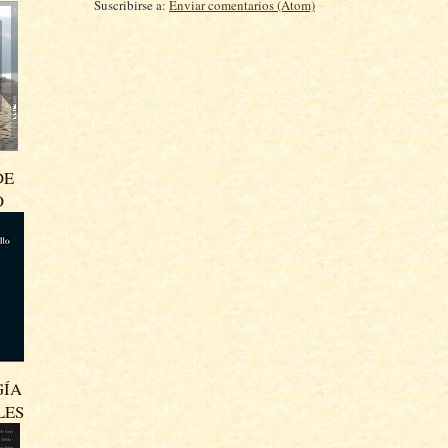
Suscribirse a:
Enviar comentarios (Atom)
DE
O
GÍA
LES