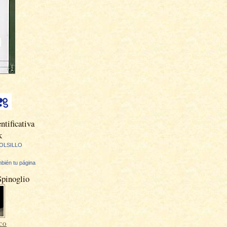
ntificativa
k
OLSILLO
bién tu página
Spinoglio
CO