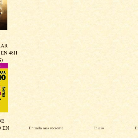
RAR
EN 48H
S)
DE
O EN
Entrada más reciente
Inicio
E