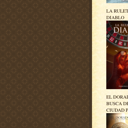
LA RULE
DIABLO
EL DORA
BUSCA D
CIUDAD 