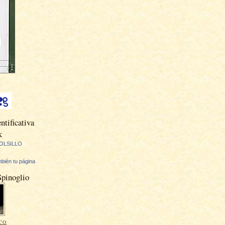
ntificativa
k
OLSILLO
bién tu página
Spinoglio
CO