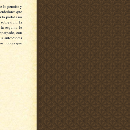
e lo permite y
perdedores que
 la partida no
sobrevivir, la
la esquina le
esparpado, con
us antesesores
los pobres que