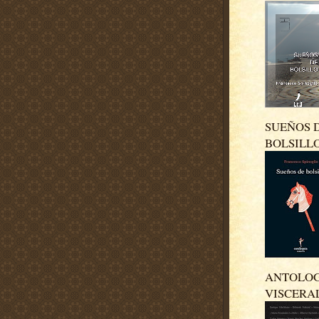
SUEÑOS 
BOLSILL
ANTOLO
VISCERA