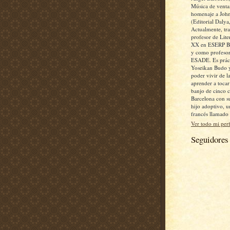
Música de ventan
homenaje a John
(Editorial Dalya
Actualmente, tr
profesor de Lite
XX en ESERP Bu
y como profesor
ESADE. Es práct
Yoseikan Budo 
poder vivir de la
aprender a toca
banjo de cinco 
Barcelona con s
hijo adoptivo, 
francés llamado
Ver todo mi perf
Seguidores