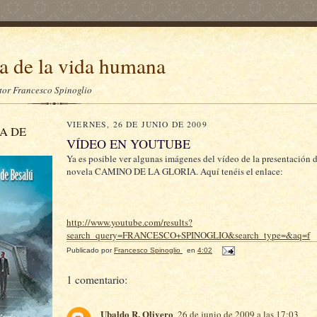
a de la vida humana
itor Francesco Spinoglio
VIERNES, 26 DE JUNIO DE 2009
A DE
VÍDEO EN YOUTUBE
Ya es posible ver algunas imágenes del vídeo de la presentación 
novela CAMINO DE LA GLORIA. Aquí tenéis el enlace:
http://www.youtube.com/results?
search_query=FRANCESCO+SPINOGLIO&search_type=&aq=f
Publicado por
Francesco Spinoglio
en
4:02
1 comentario:
Ubaldo R. Olivero
26 de junio de 2009 a las 17:03