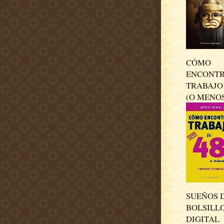
CÓMO
ENCONT
TRABAJO 
(O MENO
SUEÑOS 
BOLSILL
DIGITAL