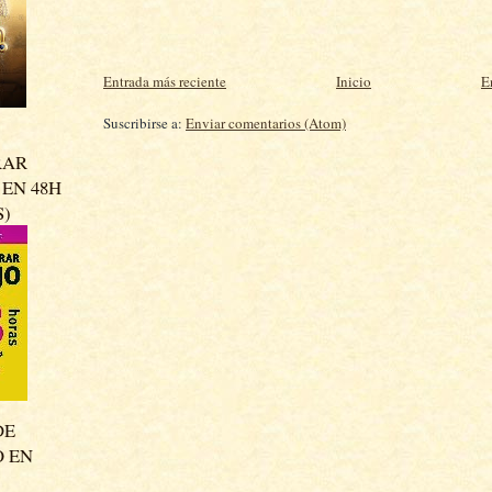
Entrada más reciente
Inicio
E
Suscribirse a:
Enviar comentarios (Atom)
RAR
EN 48H
S)
DE
O EN