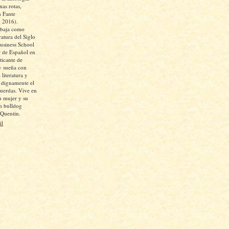
as rotas,
 Fante
, 2016).
abaja como
ratura del Siglo
siness School
 de Español en
icante de
y sueña con
 literatura y
r dignamente el
cuerdas. Vive en
u mujer y su
un bulldog
 Quentin.
il