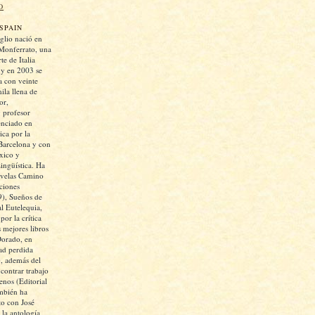
O
SPAIN
glio nació en
Monferrato, una
te de Italia
 y en 2003 se
 con veinte
ila llena de
or,
y profesor
cenciado en
ica por la
Barcelona y con
xico y
ngüística. Ha
ovelas Camino
iciones
), Sueños de
al Eutelequia,
or la crítica
 mejores libros
Dorado, en
ad perdida
, además del
ontrar trabajo
enos (Editorial
mbién ha
to con José
la antología