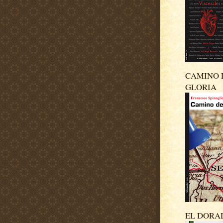
CAMINO 
GLORIA
EL DORA