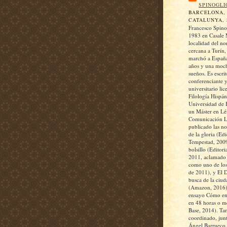
SPINOGLI
BARCELONA,
CATALUNYA, 
Francesco Spino
1983 en Casale 
localidad del nor
cercana a Turín,
marchó a España
años y una moch
sueños. Es escrit
conferenciante 
universitario li
Filología Hispán
Universidad de 
un Máster en Lé
Comunicación Li
publicado las n
de la gloria (Ed
Tempestad, 2009
bolsillo (Editori
2011, aclamado p
como uno de los
de 2011), y El 
busca de la ciud
(Amazon, 2016)
ensayo Cómo enc
en 48 horas o m
Base, 2014). Ta
coordinado, jun
Ángel Barrueco, 