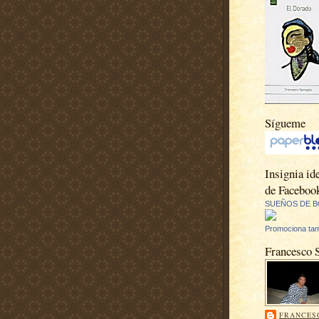
Sígueme
Insignia ide
de Faceboo
SUEÑOS DE B
Promociona tam
Francesco 
FRANCES